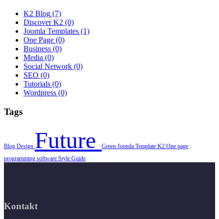
K2 Blog
(7)
Discover K2
(0)
Joomla Templates
(1)
One Page
(0)
Business
(0)
Media
(0)
Social Network
(0)
SEO
(0)
Tutorials
(0)
Wordpress
(0)
Tags
Future
Blog
Design
Green
Joomla Template
K2
One page
programming
software
Style Guide
Kontakt