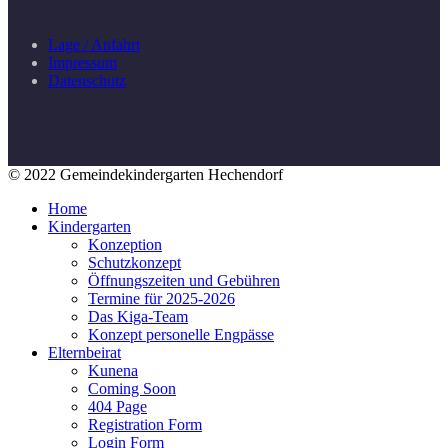
Lage / Anfahrt
Impressum
Datenschutz
© 2022 Gemeindekindergarten Hechendorf
Home
Kindergarten
Konzeption
Schutzkonzept
Öffnungszeiten und Gebühren
Termine für 2025-2026
Das Kiga-Team
Konzept personelle Engpässe
Elternbeirat
Kunena
Coming Soon
404 Page
Registration Form
Login Form